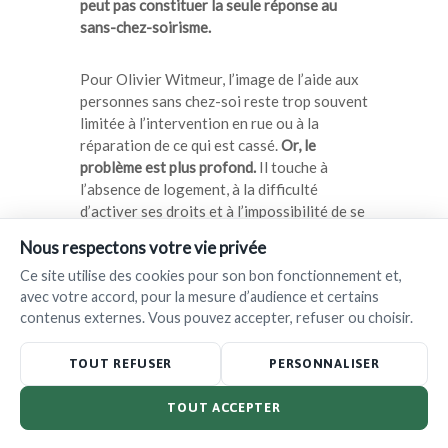
peut pas constituer la seule réponse au
sans-chez-soirisme.
Pour Olivier Witmeur, l’image de l’aide aux
personnes sans chez-soi reste trop souvent
limitée à l’intervention en rue ou à la
réparation de ce qui est cassé.
Or, le
problème est plus profond.
Il touche à
l’absence de logement, à la difficulté
d’activer ses droits et à l’impossibilité de se
reconstruire sans point d’ancrage.
Nous respectons votre vie privée
Ce site utilise des cookies pour son bon fonctionnement et,
C’est là que l’approche de L’Ilot prend tout
avec votre accord, pour la mesure d’audience et certains
son sens.
Car selon lui, l’association ne se
contenus externes. Vous pouvez accepter, refuser ou choisir.
limite pas à gérer les conséquences visibles
du sans-abrisme. Elle cherche à agir sur ses
TOUT REFUSER
PERSONNALISER
causes structurelles, en plaçant le logement
au cœur des solutions.
TOUT ACCEPTER