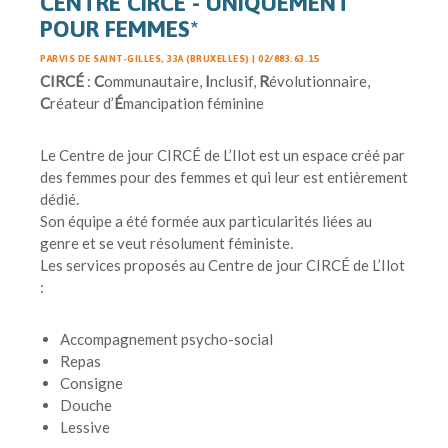
CENTRE CIRCÉ - UNIQUEMENT
POUR FEMMES*
PARVIS DE SAINT-GILLES, 33A (BRUXELLES) | 02/883.63.15
CIRCÉ
:
C
ommunautaire,
I
nclusif,
R
évolutionnaire,
C
réateur d’
É
mancipation féminine
Le Centre de jour CIRCÉ de L’Ilot est un espace créé par
des femmes pour des femmes et qui leur est entièrement
dédié.
Son équipe a été formée aux particularités liées au
genre et se veut résolument féministe.
Les services proposés au Centre de jour CIRCÉ de L’Ilot
:
Accompagnement psycho-social
Repas
Consigne
Douche
Lessive