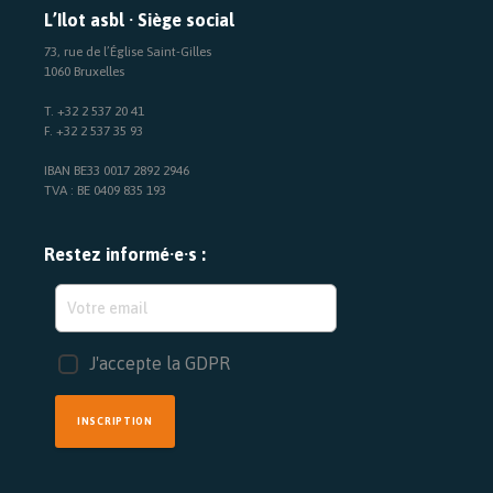
L’Ilot asbl · Siège social
73, rue de l’Église Saint-Gilles
1060 Bruxelles
T. +32 2 537 20 41
F. +32 2 537 35 93
IBAN BE33 0017 2892 2946
TVA : BE 0409 835 193
Restez informé·e·s :
J'accepte la GDPR
INSCRIPTION