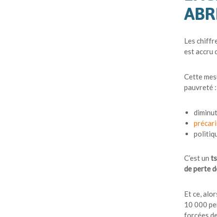
ABR
Les chiffr
est accru 
Cette mes
pauvreté :
diminut
précar
politiq
C’est un
ts
de perte d
Et ce, alor
10 000 per
forcées de