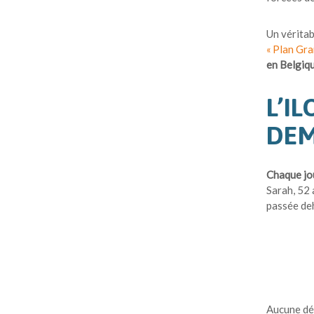
Un véritab
« Plan Gra
en Belgiq
L’I
DEM
Chaque jo
Sarah, 52 
passée deh
Aucune dét