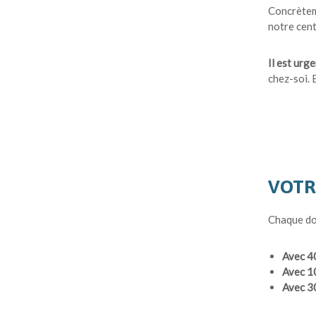
Concrèteme
notre cent
Il est urge
chez-soi.
VOTR
Chaque do
Avec 4
Avec 1
Avec 3