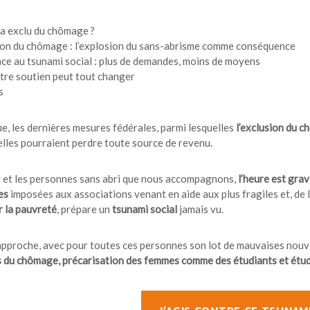
a exclu du chômage ?
ion du chômage : l’explosion du sans-abrisme comme conséquence
face au tsunami social : plus de demandes, moins de moyens
tre soutien peut tout changer
s
ue,
les dernières mesures fédérales, parmi lesquelles
l’exclusion du 
elles pourraient
perdre toute source de revenu
.
t et les personnes sans abri que nous accompagnons,
l’heure est grav
es
imposées aux associations venant en aide aux plus fragiles et, de l
 la pauvreté
, prépare un
tsunami social
jamais vu.
 approche, avec pour toutes ces personnes son lot de mauvaises nouve
 du chômage, précarisation des femmes comme des étudiants et étudia