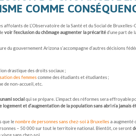
ISME COMME CONSÉQUEN
es affolants de L’Observatoire de la Santé et du Social de Bruxelles-
de
voir l’exclusion du chômage augmenter la précarité
d’une part de l
ure du gouvernement Arizona s’accompagne d’autres décisions fédér
ion drastique des droits sociaux ;
isation des femmes
comme des étudiants et étudiantes ;
ue de non-accueil, etc.
unami social
qui se prépare. L’impact des réformes sera effroyable 
e logement et d’augmentation de la population sans abri n’a jamais é
s que le
nombre de personnes sans chez-soi à Bruxelles
a augmenté de
sonnes – 50 000 sur tout le territoire national. Bientôt, ce seront
d
 vivre sans chez-soi.