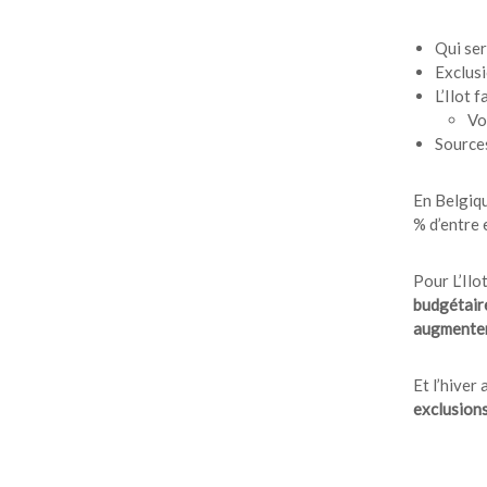
Qui ser
Exclus
L’Ilot 
Vo
Source
En Belgiq
% d’entre 
Pour L’Ilo
budgétair
augmenter
Et l’hiver
exclusions