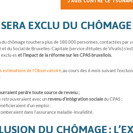
J’AGIS CONTRE CE TSUNAMI
 SERA EXCLU DU CHÔMAGE
n du chômage touchera plus de 180 000 personnes, contactées par v
é et du Social de Bruxelles-Capitale (service d’études de Vivalis) s’es
 exclu∙es
et l’impact de la réforme sur les CPAS bruxellois.
s estimations de l’Observatoire
, au cours des 6 mois suivant l’exclu
:
urraient perdre toute source de revenu ;
 retrouveraient avec un
revenu d’intégration sociale
du CPAS ;
néficieraient d’un emploi ;
tomberaient dans l’assurance maladie-invalidité.
LUSION DU CHÔMAGE : L’E