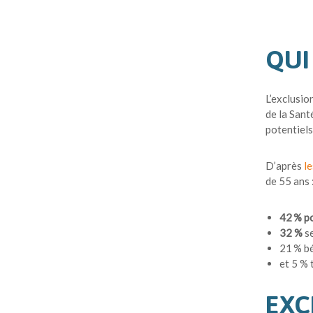
QUI
L’exclusio
de la Sant
potentiels
D’après
le
de 55 ans 
42 % po
32 %
se
21 % bé
et 5 % 
EXC