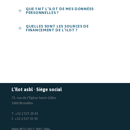
QUE FAIT L’ILOT DE MES DONNÉES
PERSONNELLES ?
QUELLES SONT LES SOURCES DE
FINANCEMENT DE L’ILOT ?
L’Ilot asbl · Siège social
73, rue de l’Église Saint-Gilles
1060 Bruxelles
T. +32 2 537 20 41
F. +32 2 537 35 93
IBAN BE33 0017 2892 2946