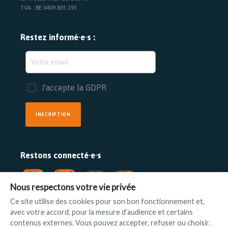
TVA : BE 0409 835 193
Restez informé·e·s :
J'accepte la GDPR
INSCRIPTION
Restons connecté·e·s
Nous respectons votre vie privée
Ce site utilise des cookies pour son bon fonctionnement et,
avec votre accord, pour la mesure d’audience et certains
FAIRE UN DON
contenus externes. Vous pouvez accepter, refuser ou choisir.