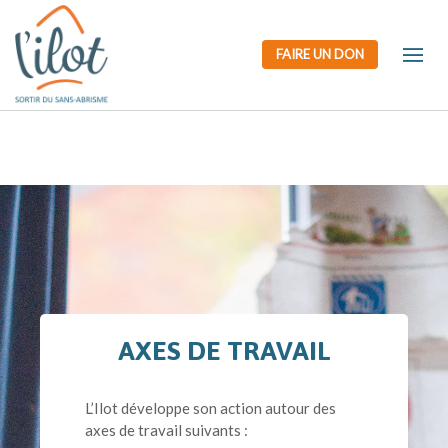
FAIRE UN DON
Accueil
Hébergement
Logement
Formatio
d’urgence
temporaire
et emploi
AXES DE TRAVAIL
L’Ilot développe son action autour des
axes de travail suivants :