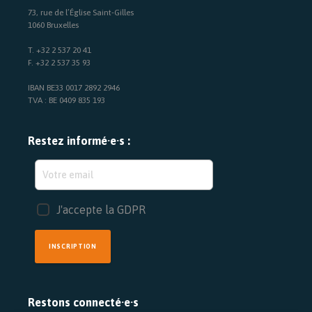
73, rue de l’Église Saint-Gilles
1060 Bruxelles
T. +32 2 537 20 41
F. +32 2 537 35 93
IBAN BE33 0017 2892 2946
TVA : BE 0409 835 193
Restez informé·e·s :
J'accepte la GDPR
INSCRIPTION
Restons connecté·e·s