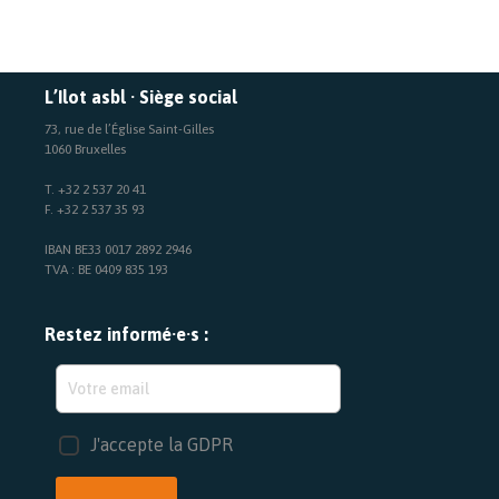
L’Ilot asbl · Siège social
73, rue de l’Église Saint-Gilles
1060 Bruxelles
T. +32 2 537 20 41
F. +32 2 537 35 93
IBAN BE33 0017 2892 2946
TVA : BE 0409 835 193
Restez informé·e·s :
J'accepte la GDPR