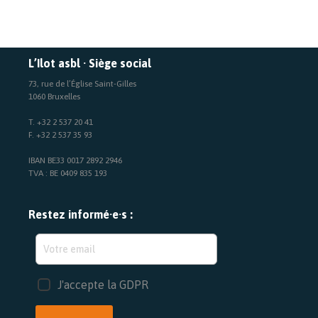
L’Ilot asbl · Siège social
73, rue de l’Église Saint-Gilles
1060 Bruxelles
T. +32 2 537 20 41
F. +32 2 537 35 93
IBAN BE33 0017 2892 2946
TVA : BE 0409 835 193
Restez informé·e·s :
J'accepte la GDPR