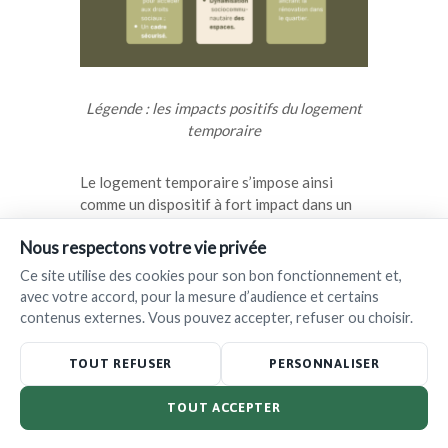
Légende : les impacts positifs du logement
temporaire
Le logement temporaire s’impose ainsi
comme un dispositif à fort impact dans un
contexte de contraintes budgétaires. C’est
Nous respectons votre vie privée
pourquoi nous appelons à la mise en place
d’un
contrat-cadre régional pour les
Ce site utilise des cookies pour son bon fonctionnement et,
occupations temporaires
intégrant les
avec votre accord, pour la mesure d’audience et certains
éléments suivants :
contenus externes. Vous pouvez accepter, refuser ou choisir.
TOUT REFUSER
PERSONNALISER
financement structurel et pluriannuel
couvrant tous les frais des associations
TOUT ACCEPTER
portant des projets d’occupation
temporaire à visée sociale (personnel,