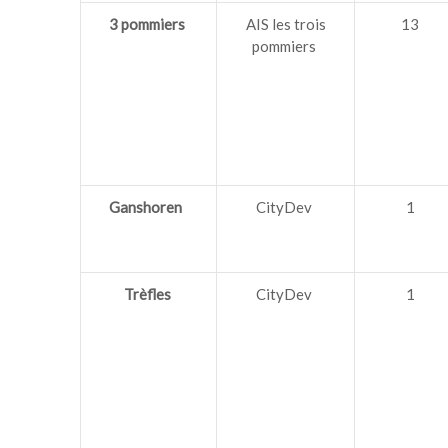
3 pommiers
AIS les trois
13
pommiers
Ganshoren
CityDev
1
Trèfles
CityDev
1