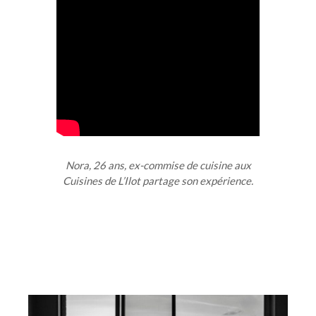
Nora, 26 ans, ex-commise de cuisine aux
Cuisines de L’Ilot partage son expérience.