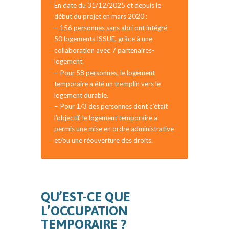
En date du 31/12/2025 et depuis le
début du projet en mars 2020 :
– 156 personnes sans abri ont intégré
50 logements ISSUE, grâce à une
collaboration avec 7 partenaires-
logement.
– Pour 58 personnes, le logement
temporaire a été un tremplin vers le
logement durable.
– Pour 1/3 des personnes dont c’était
l’objectif, le logement temporaire a
permis une mise en ordre administrative
et/ou une réouverture des droits.
QU’EST-CE QUE
L’OCCUPATION
TEMPORAIRE ?