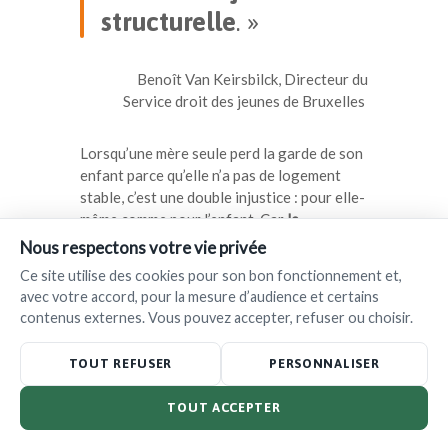
structurelle
. »
Benoît Van Keirsbilck, Directeur du
Service droit des jeunes de Bruxelles
Lorsqu’une mère seule perd la garde de son
enfant parce qu’elle n’a pas de logement
stable, c’est une double injustice : pour elle-
même comme pour l’enfant. Car
le
placement ne marque pas la fin d’un épisode
Nous respectons votre vie privée
difficile
, il en ouvre souvent un autre, plus
Ce site utilise des cookies pour son bon fonctionnement et,
long, plus complexe et plus douloureux. Et
avec votre accord, pour la mesure d’audience et certains
quand un·e premier·e enfant a été éloigné·e,
contenus externes. Vous pouvez accepter, refuser ou choisir.
la suspicion s’installe. Le regard des
institutions devient plus lourd,
le risque de
TOUT REFUSER
PERSONNALISER
placement d’un·e autre enfant s’accroît
,
même sans événement déclencheur.
TOUT ACCEPTER
Dans cette spirale,
ce n’est pas la violence