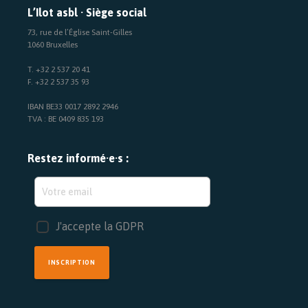
L’Ilot asbl · Siège social
73, rue de l’Église Saint-Gilles
1060 Bruxelles
T. +32 2 537 20 41
F. +32 2 537 35 93
IBAN BE33 0017 2892 2946
TVA : BE 0409 835 193
Restez informé·e·s :
J'accepte la GDPR
INSCRIPTION