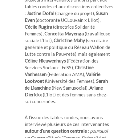
tables rondes et aux discussions collectives
:
Justine Dofal
(chargée du projet),
Susan
Even
(doctorante UCLouvain x L’Ilot),
Cécile Rugira
(directrice
Solidarité
Femmes
),
Concetta Mayenga
(travailleuse
sociale L’Ilot),
Christine Mahy
(secrétaire
générale et politique du
Réseau Wallon de
Lutte contre la Pauvreté
), mais également
Céline Nieuwenhuys
(
Fédération des
Services Sociaux -FdSS)
,
Christine
Vanhessen
(Fédération AMA),
Valérie
Lootvoet
(Université des Femmes),
Sarah
de Liamchine
(New Samusocial),
Ariane
Dierickx
(L’Ilot) et des femmes sans chez-
soi concernées.
À l’issue des tables rondes, nous avons
interviewé plusieurs de ces intervenantes
autour d’une question centrale
:
pourquoi
un Centre d’étude “Femmes, Précarité et