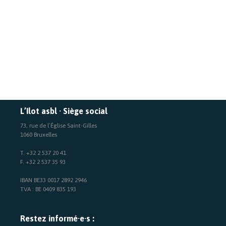
L’Ilot asbl · Siège social
73, rue de l’Église Saint-Gilles
1060 Bruxelles
T. +32 2 537 20 41
F. +32 2 537 35 93
IBAN BE33 0017 2892 2946
TVA : BE 0409 835 193
Restez informé·e·s :