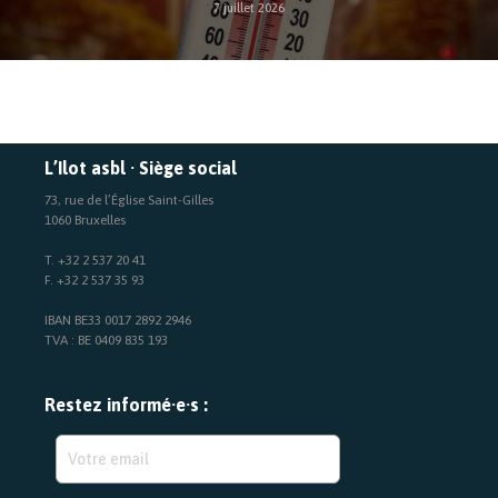
7 juillet 2026
L’Ilot asbl · Siège social
73, rue de l’Église Saint-Gilles
1060 Bruxelles
T. +32 2 537 20 41
F. +32 2 537 35 93
IBAN BE33 0017 2892 2946
TVA : BE 0409 835 193
Restez informé·e·s :