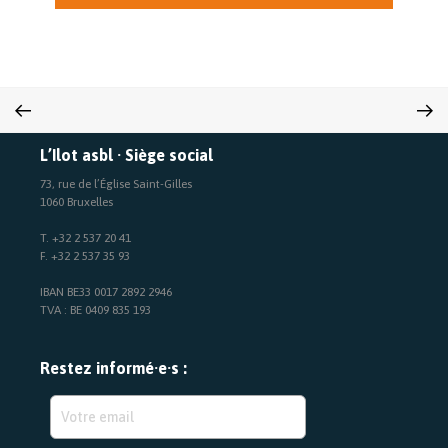
L’Ilot asbl · Siège social
73, rue de l’Église Saint-Gilles
1060 Bruxelles
T. +32 2 537 20 41
F. +32 2 537 35 93
IBAN BE33 0017 2892 2946
TVA : BE 0409 835 193
Restez informé·e·s :