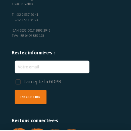
1060 Bruxelles
T. +32 2 537 20 41
F. +32 2 537 35 93
IBAN BE33 0017 2892 2946
TVA : BE 0409 835 193
Restez informé·e·s :
J'accepte la GDPR
INSCRIPTION
Restons connecté·e·s