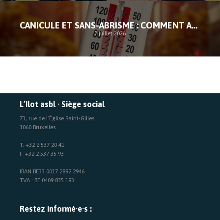
CANICULE ET SANS-ABRISME : COMMENT AGIR FACE À L’URGENCE
7 juillet 2026
L’Ilot asbl · Siège social
73, rue de l’Église Saint-Gilles
1060 Bruxelles
T. +32 2 537 20 41
F. +32 2 537 35 93
IBAN BE33 0017 2892 2946
TVA : BE 0409 835 193
Restez informé·e·s :