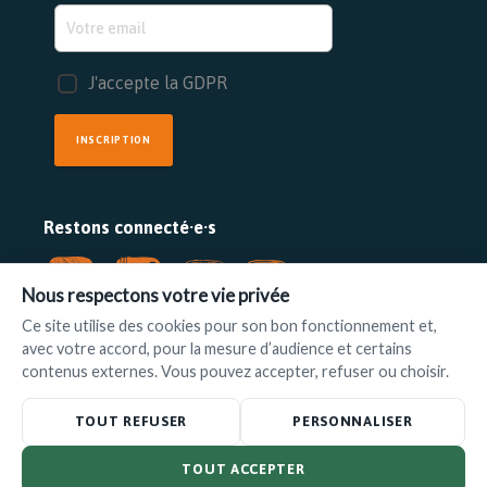
J'accepte la GDPR
INSCRIPTION
Restons connecté·e·s
Nous respectons votre vie privée
Ce site utilise des cookies pour son bon fonctionnement et,
avec votre accord, pour la mesure d’audience et certains
FAIRE UN DON
contenus externes. Vous pouvez accepter, refuser ou choisir.
www.ilot.be
•
info@ilot.be
TOUT REFUSER
PERSONNALISER
TOUT ACCEPTER
© L'Ilot 2025 –
Politique de confidentialité
|
Disclaimer
– Powered by
Foxconcept
&