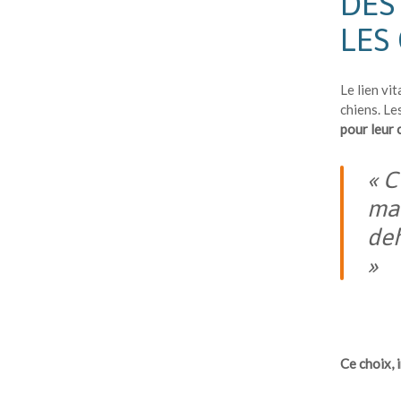
DES
LES
Le lien vi
chiens. L
pour leur 
« C
man
deh
»
Ce choix, 