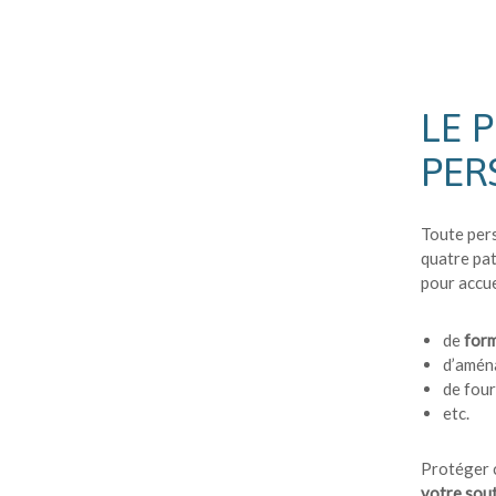
LE 
PER
Toute pers
quatre pat
pour accue
de
forme
d’amén
de four
etc.
Protéger c
votre souti