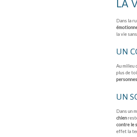
LA 
Dans la ru
émotionne
la vie san
UN C
Au milieu 
plus de toi
personnes
UN S
Dans un mo
chien
reste
contre le s
effet la t