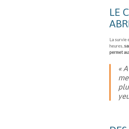
LE 
ABR
La survie 
heures,
sa
permet aux
« A
me 
plu
yeu