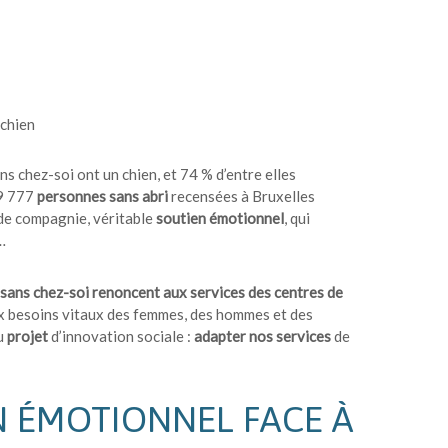
 chien
s chez-soi ont un chien, et 74 % d’entre elles
 9 777
personnes sans abri
recensées à Bruxelles
 de compagnie, véritable
soutien émotionnel
, qui
…
ans chez-soi renoncent aux services des centres de
aux besoins vitaux des femmes, des hommes et des
u
projet
d’innovation sociale :
adapter nos services
de
N ÉMOTIONNEL FACE À