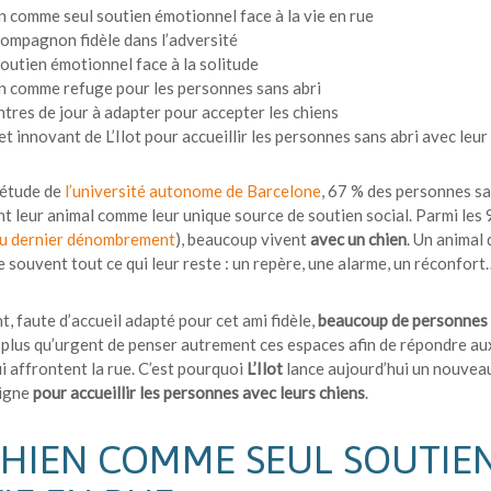
n comme seul soutien émotionnel face à la vie en rue
ompagnon fidèle dans l’adversité
outien émotionnel face à la solitude
n comme refuge pour les personnes sans abri
tres de jour à adapter pour accepter les chiens
et innovant de L’Ilot pour accueillir les personnes sans abri avec leur
 étude de
l’université autonome de Barcelone
, 67 % des personnes san
t leur animal comme leur unique source de soutien social. Parmi les
du dernier dénombrement
), beaucoup vivent
avec un chien
. Un animal
 souvent tout ce qui leur reste : un repère, une alarme, un réconfort
t, faute d’accueil adapté pour cet ami fidèle,
beaucoup de personnes s
st plus qu’urgent de penser autrement ces espaces afin de répondre 
i affrontent la rue. C’est pourquoi
L’Ilot
lance aujourd’hui un nouvea
ligne
pour accueillir les personnes avec leurs chiens
.
CHIEN COMME SEUL SOUTIE