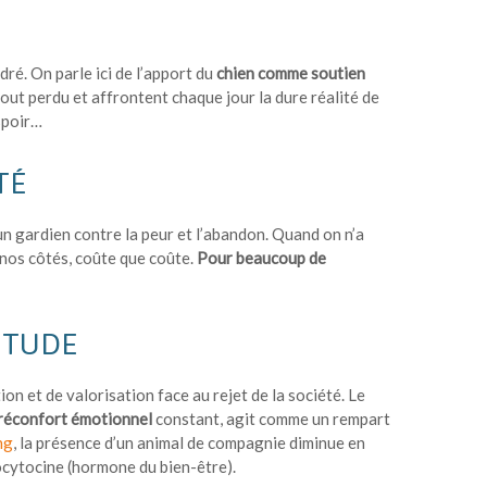
dré. On parle ici de l’apport du
chien
comme soutien
ut perdu et affrontent chaque jour la dure réalité de
espoir…
TÉ
 un gardien contre la peur et l’abandon. Quand on n’a
 à nos côtés, coûte que coûte.
Pour beaucoup de
ITUDE
n et de valorisation face au rejet de la société. Le
réconfort émotionnel
constant, agit comme un rempart
ng
, la présence d’un animal de compagnie diminue en
l’ocytocine (hormone du bien-être).