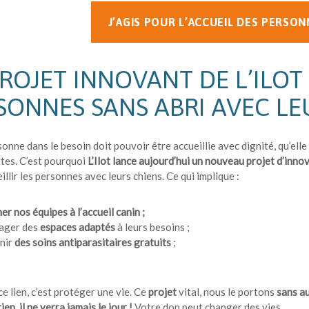
J’AGIS POUR L’ACCUEIL DES PERSON
PROJET INNOVANT DE L’ILOT
SONNES SANS ABRI AVEC LE
onne dans le besoin doit pouvoir être accueillie avec dignité, qu’e
tes. C’est pourquoi
L’Ilot lance aujourd’hui un nouveau projet d’innov
illir les personnes avec leurs chiens. Ce qui implique :
r nos équipes à l’accueil canin ;
ager des
espaces adaptés
à leurs besoins ;
nir
des soins antiparasitaires gratuits
;
e lien, c’est protéger une vie. Ce
projet
vital, nous le portons
sans a
en, il ne verra jamais le jour !
Votre don peut changer des vies.