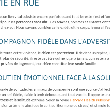
VIE EN RUE
e, un lien vital subsiste encore parfois quand tout le reste s’est effon
l
pour les
personnes sans abri
. Ces femmes, hommes et enfants ont to
s chez-soi. Nous savons combien celle-ci détruit le corps, le moral, l’
OMPAGNON FIDÈLE DANS L’ADVERSI
de toute cette violence, le
chien
est
protecteur
. Il devient un repère,
t, plus de sécurité, il reste cet être qui ne jugera jamais, qui restera
 privées de logement
, leur chien constitue leur
seule famille
.
OUTIEN ÉMOTIONNEL FACE À LA SOL
nde de solitude, les animaux de compagnie sont une source d’affectio
 un ami fidèle, il aide à tenir debout quand tout vacille. Il apporte un
tress et la solitude
extrême. Selon la revue
Harvard Health Publishi
ension artérielle ainsi que le cortisol (hormone du stress) et stimule 