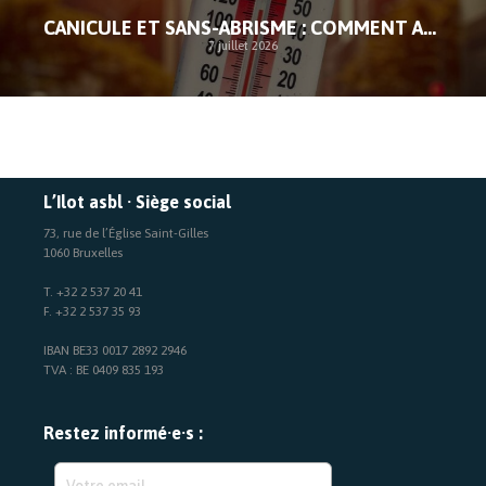
CANICULE ET SANS-ABRISME : COMMENT AGIR FACE À L’URGENCE
7 juillet 2026
L’Ilot asbl · Siège social
73, rue de l’Église Saint-Gilles
1060 Bruxelles
T. +32 2 537 20 41
F. +32 2 537 35 93
IBAN BE33 0017 2892 2946
TVA : BE 0409 835 193
Restez informé·e·s :