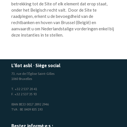
betrekking tot de Site of elk element dat erop staat,
onder het Belgisch recht valt. Door de Site te
raadplegen, erkent u de bevoegdheid van de
rechtbanken en hoven van Brussel (België) en
aanvaardt u om Nederlandstalige vorderingen enkel bij
deze instanties in te stellen.
L’Ilot asbl · Siège social
73, rue de l’Église Saint-Gilles
1060 Bruxelles
T. +32 2 537 20 41
F. +32 2 537 35 93
IBAN BE33 0017 2892 2946
TVA : BE 0409 835 193
Restez informé·e·s :