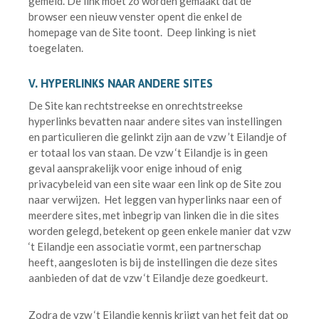
gemeld. De link moet zo worden gemaakt dat de
browser een nieuw venster opent die enkel de
homepage van de Site toont. Deep linking is niet
toegelaten.
V. HYPERLINKS NAAR ANDERE SITES
De Site kan rechtstreekse en onrechtstreekse
hyperlinks bevatten naar andere sites van instellingen
en particulieren die gelinkt zijn aan de vzw ’t Eilandje of
er totaal los van staan. De vzw ‘t Eilandje is in geen
geval aansprakelijk voor enige inhoud of enig
privacybeleid van een site waar een link op de Site zou
naar verwijzen. Het leggen van hyperlinks naar een of
meerdere sites, met inbegrip van linken die in die sites
worden gelegd, betekent op geen enkele manier dat vzw
‘t Eilandje een associatie vormt, een partnerschap
heeft, aangesloten is bij de instellingen die deze sites
aanbieden of dat de vzw ‘t Eilandje deze goedkeurt.
Zodra de vzw ‘t Eilandje kennis krijgt van het feit dat op