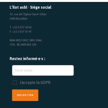
L’Ilot asbl · Siège social
73, rue de l’Église Saint-Gilles
1060 Bruxelles
T. +32 2 537 20 41
F. +32 2 537 35 93
IBAN BE33 0017 2892 2946
TVA : BE 0409 835 193
Restez informé·e·s :
J'accepte la GDPR
INSCRIPTION