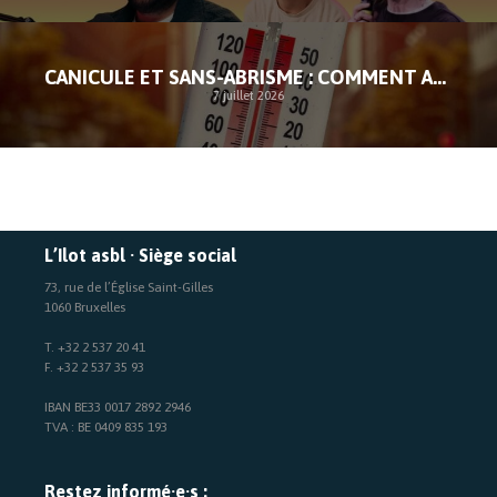
CANICULE ET SANS-ABRISME : COMMENT AGIR FACE À L’URGENCE
7 juillet 2026
L’Ilot asbl · Siège social
73, rue de l’Église Saint-Gilles
1060 Bruxelles
T. +32 2 537 20 41
F. +32 2 537 35 93
IBAN BE33 0017 2892 2946
TVA : BE 0409 835 193
Restez informé·e·s :