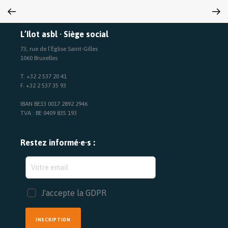
L’Ilot asbl · Siège social
73, rue de l’Église Saint-Gilles
1060 Bruxelles
T. +32 2 537 20 41
F. +32 2 537 35 93
IBAN BE33 0017 2892 2946
TVA : BE 0409 835 193
Restez informé·e·s :
J'accepte la GDPR
INSCRIPTION