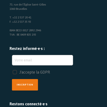
73, rue de l’Église Saint-Gilles
1060 Bruxelles
T. +32 2 537 20 41
F. +32 2 537 35 93
IBAN BE33 0017 2892 2946
TVA : BE 0409 835 193
Restez informé·e·s :
J'accepte la GDPR
INSCRIPTION
Restons connecté·e·s