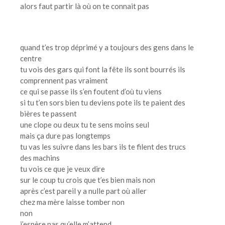
alors faut partir là où on te connait pas
quand t’es trop déprimé y a toujours des gens dans le
centre
tu vois des gars qui font la fête ils sont bourrés ils
comprennent pas vraiment
ce qui se passe ils s’en foutent d’où tu viens
si tu t’en sors bien tu deviens pote ils te paient des
bières te passent
une clope ou deux tu te sens moins seul
mais ça dure pas longtemps
tu vas les suivre dans les bars ils te filent des trucs
des machins
tu vois ce que je veux dire
sur le coup tu crois que t’es bien mais non
après c’est pareil y a nulle part où aller
chez ma mère laisse tomber non
non
j’espère pas qu’elle m’attend