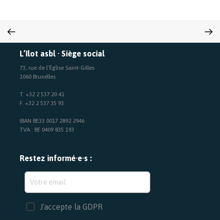
L’Ilot asbl · Siège social
73, rue de l’Église Saint-Gilles
1060 Bruxelles
T. +32 2 537 20 41
F. +32 2 537 35 93
IBAN BE33 0017 2892 2946
TVA : BE 0409 835 193
Restez informé·e·s :
J'accepte la GDPR