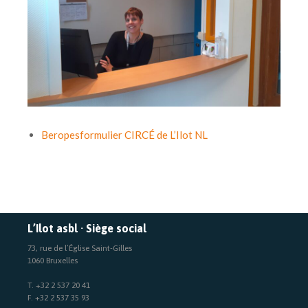
Beropesformulier CIRCÉ de L’Ilot NL
L’Ilot asbl · Siège social
73, rue de l’Église Saint-Gilles
1060 Bruxelles
T. +32 2 537 20 41
F. +32 2 537 35 93