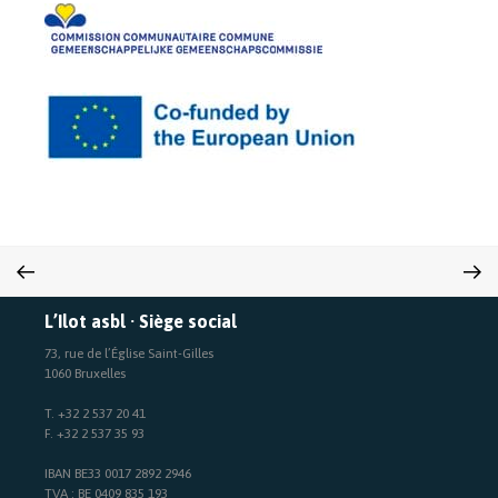
L’Ilot asbl · Siège social
73, rue de l’Église Saint-Gilles
1060 Bruxelles
T. +32 2 537 20 41
F. +32 2 537 35 93
IBAN BE33 0017 2892 2946
TVA : BE 0409 835 193