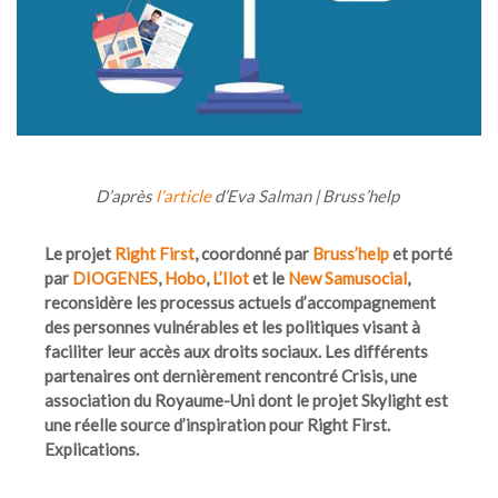
D’après
l’article
d’Eva Salman | Bruss’help
Le projet
Right First
, coordonné par
Bruss’help
et porté
par
DIOGENES
,
Hobo
,
L’Ilot
et le
New Samusocial
,
reconsidère les processus actuels d’accompagnement
des personnes vulnérables et les politiques visant à
faciliter leur accès aux droits sociaux. Les différents
partenaires ont dernièrement rencontré Crisis, une
association du Royaume-Uni dont le projet Skylight est
une réelle source d’inspiration pour Right First.
Explications.