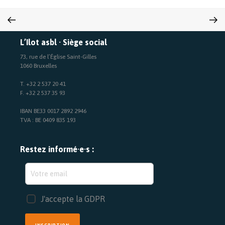
L’Ilot asbl · Siège social
73, rue de l’Église Saint-Gilles
1060 Bruxelles
T. +32 2 537 20 41
F. +32 2 537 35 93
IBAN BE33 0017 2892 2946
TVA : BE 0409 835 193
Restez informé·e·s :
J'accepte la GDPR