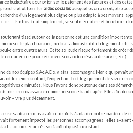
ance budgétaire
pour prioriser le paiement des factures et des dette
prendre et obtenir les
aides sociales
auxquelles on a droit, être acc
 recherche d’un logement plus digne ou plus adapté à ses moyens, ap
artier… Parfois, tout simplement, se sentir écouté·e et bénéficier d
 soutenant
tissé autour de la personne est une condition important
 mieux sur le plan financier, médical, administratif, du logement, etc., 
seul·e entre quatre murs. Cette solitude risque fortement de créer de
de retour en rue pour retrouver son ancien réseau de survie, etc.).
ne de nos équipes S.Ac.A.Do. a ainsi accompagné Marie qui payait u
sinant le même montant, l’empêchant fort logiquement de vivre décemm
cognitives diminuées. Nous l’avons donc soutenue dans ses démarche
enir une reconnaissance comme personne handicapée. Elle a finaleme
ouvoir vivre plus décemment.
a crise sanitaire nous avait contraints à adapter notre manière de tra
vait fortement impacté les personnes accompagnées : elles avaient 
tacts sociaux et un réseau familial quasi inexistant.