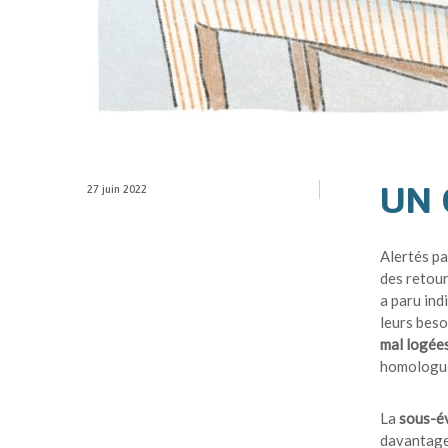
UN 
27 juin 2022
Alertés pa
des retour
a paru in
leurs beso
mal logées
homologue
La
sous-év
davantage 