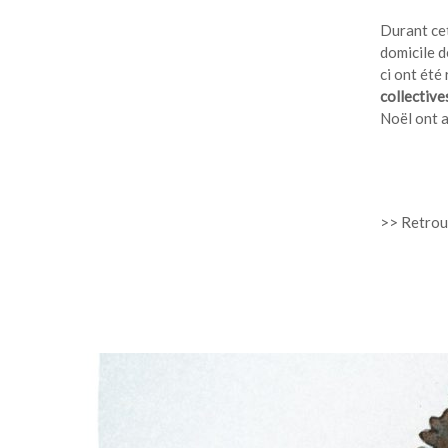
Durant cet
domicile d
ci ont été
collective
Noël ont ai
>> Retro