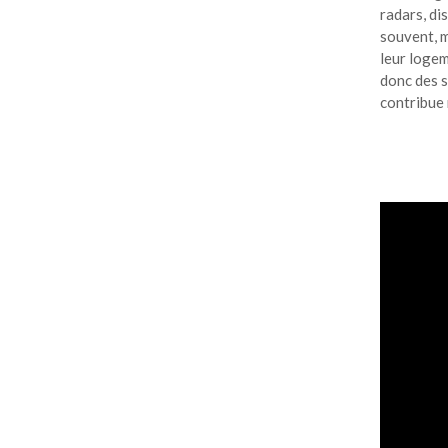
radars, di
souvent, m
leur logem
donc des s
contribue 