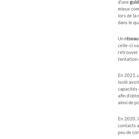
d’une
guid
mieux com
lors de la
dans le qu
Un
réseau
celle-ci va
retrouver 
tentation 
En 2021, u
isolé avoi
capacités 
afin d’obt
ainsi de p
En 2020, l
contacts a
peu de con