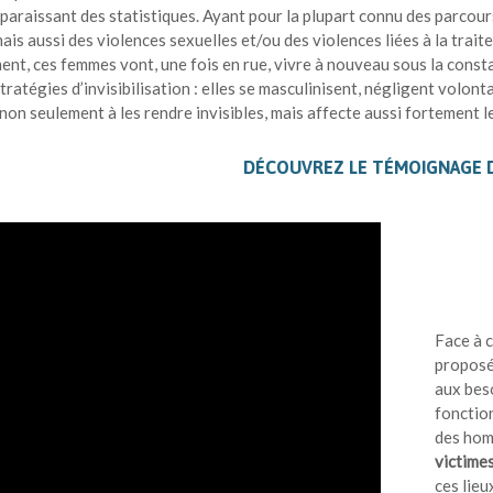
sparaissant des statistiques. Ayant pour la plupart connu des parcours
ais aussi des violences sexuelles et/ou des violences liées à la trait
ent, ces femmes vont, une fois en rue, vivre à nouveau sous la const
tratégies d’invisibilisation : elles se masculinisent, négligent volon
non seulement à les rendre invisibles, mais affecte aussi fortement l
DÉCOUVREZ LE TÉMOIGNAGE D
Face à c
proposé
aux bes
fonctio
des hom
victime
ces lieu