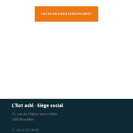
FAITES UN DON À LA RECYCLERIE !
L’Ilot asbl · Siège social
73, rue de l’Église Saint-Gilles
1060 Bruxelles
T. +32 2 537 20 41