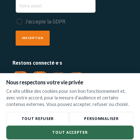
J'accepte la GDPR
INSCRIPTION
Restons connecté·e·s
Nous respectons votre vie privée
Ce site utilise des cookies pour son bon fonctionnement et,
avec votre accord, pour la mesure d’audience et certains
FAIRE UN DON
contenus externes. Vous pouvez accepter, refuser ou choisir.
www.ilot.be
•
info@ilot.be
TOUT REFUSER
PERSONNALISER
TOUT ACCEPTER
© L'Ilot 2025 –
Politique de confidentialité
|
Disclaimer
– Powered by
Foxconcept
&