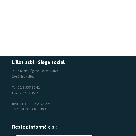
L’Ilot asbl · Siège social
73, rue de l’Église Saint-Gilles
1060 Bruxelles
T. +32 2 537 20 41
F. +32 2 537 35 93
IBAN BE33 0017 2892 2946
TVA : BE 0409 835 193
Restez informé·e·s :