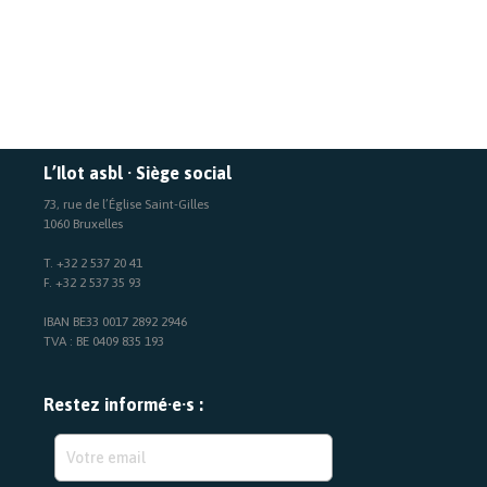
L’Ilot asbl · Siège social
73, rue de l’Église Saint-Gilles
1060 Bruxelles
T. +32 2 537 20 41
F. +32 2 537 35 93
IBAN BE33 0017 2892 2946
TVA : BE 0409 835 193
Restez informé·e·s :