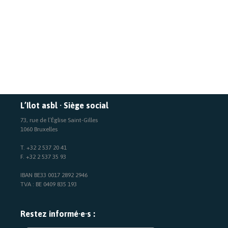
L’Ilot asbl · Siège social
73, rue de l’Église Saint-Gilles
1060 Bruxelles
T. +32 2 537 20 41
F. +32 2 537 35 93
IBAN BE33 0017 2892 2946
TVA : BE 0409 835 193
Restez informé·e·s :