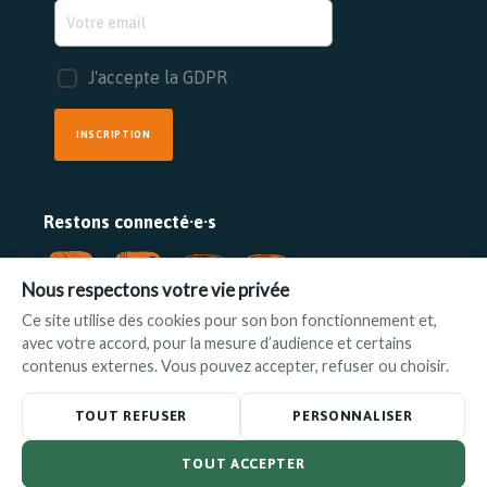
J'accepte la GDPR
INSCRIPTION
Restons connecté·e·s
Nous respectons votre vie privée
Ce site utilise des cookies pour son bon fonctionnement et,
avec votre accord, pour la mesure d’audience et certains
FAIRE UN DON
contenus externes. Vous pouvez accepter, refuser ou choisir.
www.ilot.be
•
info@ilot.be
TOUT REFUSER
PERSONNALISER
TOUT ACCEPTER
© L'Ilot 2025 –
Politique de confidentialité
|
Disclaimer
– Powered by
Foxconcept
&