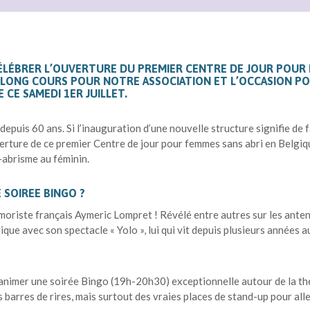
ÉLÉBRER L’OUVERTURE DU PREMIER CENTRE DE JOUR POUR 
 LONG COURS POUR NOTRE ASSOCIATION ET L’OCCASION PO
 CE SAMEDI 1ER JUILLET.
 depuis 60 ans. Si l’inauguration d’une nouvelle structure signifie de 
uverture de ce premier Centre de jour pour femmes sans abri en Belg
-abrisme au féminin.
 SOIREE BINGO ?
oriste français Aymeric Lompret ! Révélé entre autres sur les ante
que avec son spectacle « Yolo », lui qui vit depuis plusieurs années 
 d’animer une soirée Bingo (19h-20h30) exceptionnelle autour de la t
s barres de rires, mais surtout des vraies places de stand-up pour aller