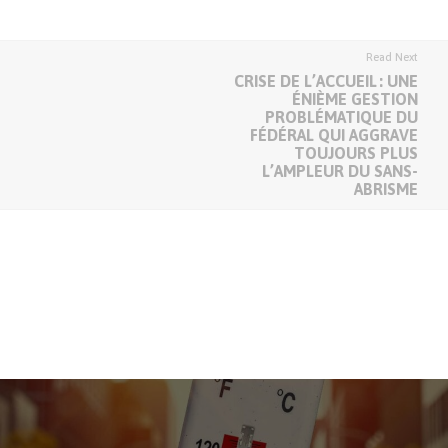
Read Next
CRISE DE L’ACCUEIL : UNE
ÉNIÈME GESTION
PROBLÉMATIQUE DU
FÉDÉRAL QUI AGGRAVE
TOUJOURS PLUS
L’AMPLEUR DU SANS-
ABRISME