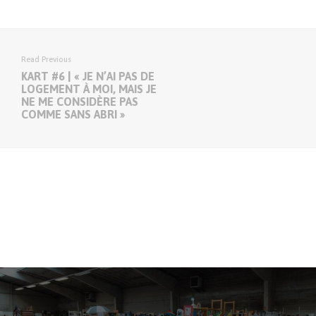
Read Previous
KART #6 | « JE N’AI PAS DE
LOGEMENT À MOI, MAIS JE
NE ME CONSIDÈRE PAS
COMME SANS ABRI »