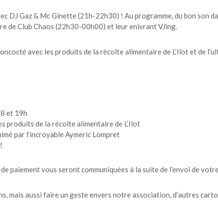
vec DJ Gaz & Mc Ginette (21h-22h30) ! Au programme, du bon son dans
ure de Club Chaos (22h30-00h00) et leur enivrant VJing.
oncocté avec les produits de la récolte alimentaire de L’Ilot et de l’
18 et 19h
s produits de la récolte alimentaire de L’Ilot
nimé par l’incroyable Aymeric Lompret
!
s de paiement vous seront communiquées à la suite de l’envoi de votre
ns, mais aussi faire un geste envers notre association, d’autres car