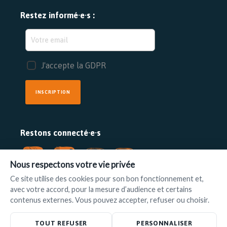
Restez informé·e·s :
J'accepte la GDPR
INSCRIPTION
Restons connecté·e·s
Nous respectons votre vie privée
Ce site utilise des cookies pour son bon fonctionnement et,
avec votre accord, pour la mesure d’audience et certains
FAIRE UN DON
contenus externes. Vous pouvez accepter, refuser ou choisir.
www.ilot.be
•
info@ilot.be
TOUT REFUSER
PERSONNALISER