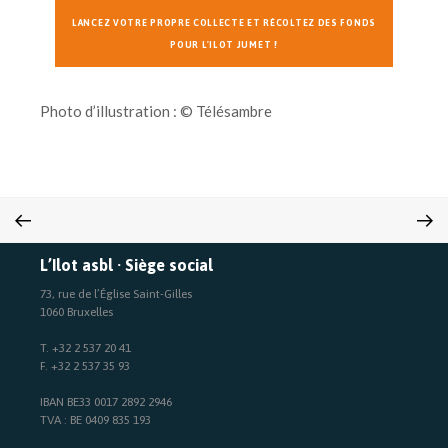
LANCEZ VOTRE PROPRE COLLECTE ET RÉCOLTEZ DES FONDS
POUR L'ILOT JUMET !
Photo d’illustration : © Télésambre
L’Ilot asbl · Siège social
73, rue de l’Église Saint-Gilles
1060 Bruxelles
T. +32 2 537 20 41
F. +32 2 537 35 93
IBAN BE33 0017 2892 2946
TVA : BE 0409 835 193