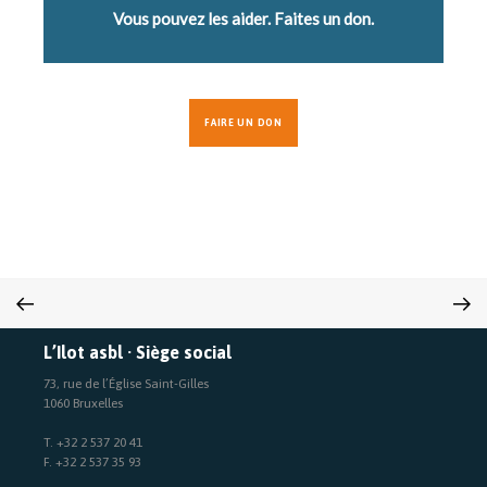
Vous pouvez les aider. Faites un don.
FAIRE UN DON
L’Ilot asbl · Siège social
73, rue de l’Église Saint-Gilles
1060 Bruxelles
T. +32 2 537 20 41
F. +32 2 537 35 93