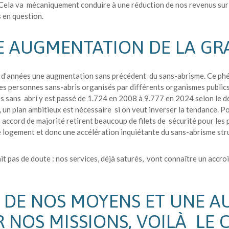
Cela va mécaniquement conduire à une réduction de nos revenus su
s en question.
E AUGMENTATION DE LA GR
e d’années une augmentation sans précédent du sans-abrisme. Ce ph
s personnes sans-abris organisés par différents organismes publics
s sans abri y est passé de 1.724 en 2008 à 9.777 en 2024 selon le 
le, un plan ambitieux est nécessaire si on veut inverser la tendance. 
ord de majorité retirent beaucoup de filets de sécurité pour les pop
 logement et donc une accélération inquiétante du sans-abrisme str
ait pas de doute : nos services, déjà saturés, vont connaître un accr
 DE NOS MOYENS ET UNE 
R NOS MISSIONS, VOILÀ LE 