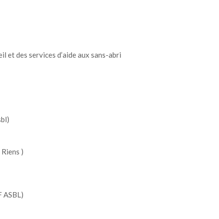
l et des services d’aide aux sans-abri
bl)
 Riens )
EF ASBL)