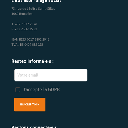
L’Ilot asbl · Siège social
73, rue de l’Église Saint-Gilles
1060 Bruxelles
T. +32 2 537 20 41
F. +32 2 537 35 93
IBAN BE33 0017 2892 2946
TVA : BE 0409 835 193
Restez informé·e·s :
J'accepte la GDPR
INSCRIPTION
Restons connecté·e·s