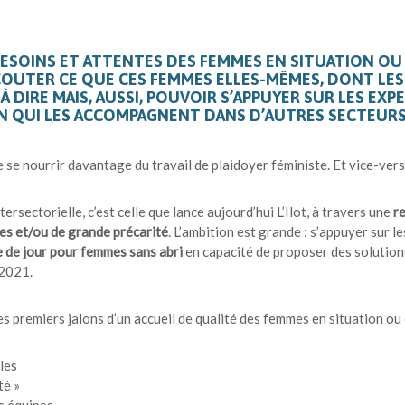
BESOINS ET ATTENTES DES FEMMES EN SITUATION OU 
COUTER CE QUE CES FEMMES ELLES-MÊMES, DONT LE
 DIRE MAIS, AUSSI, POUVOIR S’APPUYER SUR LES EXP
N QUI LES ACCOMPAGNENT DANS D’AUTRES SECTEURS,
e se nourrir davantage du travail de plaidoyer féministe. Et vice-vers
rsectorielle, c’est celle que lance aujourd’hui L’Ilot, à travers une
r
ces et/ou de grande précarité
. L’ambition est grande : s’appuyer sur l
 de jour pour femmes sans abri
en capacité de proposer des solution
 2021.
es premiers jalons d’un accueil de qualité des femmes en situation ou
les
té »
s équipes