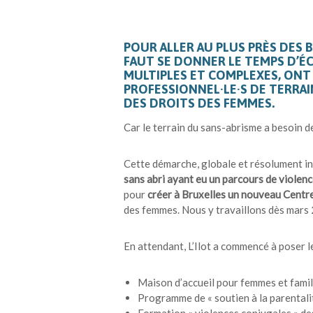
POUR ALLER AU PLUS PRÈS DES 
FAUT SE DONNER LE TEMPS D’É
MULTIPLES ET COMPLEXES, ONT À
PROFESSIONNEL·LE·S DE TERRAI
DES DROITS DES FEMMES.
Car le terrain du sans-abrisme a besoin d
Cette démarche, globale et résolument inte
sans abri ayant eu un parcours de violen
pour
créer à Bruxelles un nouveau Centre
des femmes. Nous y travaillons dès mars
En attendant, L’Ilot a commencé à poser l
Maison d’accueil pour femmes et famil
Programme de « soutien à la parentali
Formation « violences conjugales » de