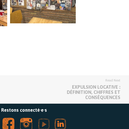
Read Next
EXPULSION LOCATIVE :
DÉFINITION, CHIFFRES ET
CONSÉQUENCES
Restons connecté·e·s