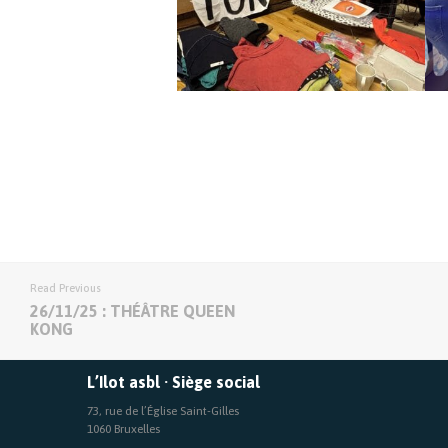
Read Previous
26/11/25 : THÉÂTRE QUEEN
KONG
L’Ilot asbl · Siège social
73, rue de l’Église Saint-Gilles
1060 Bruxelles