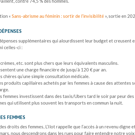
aillent, contre 74,5 % des hommes.
tion «
Sans-abrisme au féminin : sortir de l’invisibilité
», sortie en 20
 DÉPENSES
 dépenses supplémentaires qui alourdissent leur budget et creusent 
 celles-ci :
 crèmes, etc. sont plus chers que leurs équivalents masculins.
sentent une charge financière de jusqu’à 120 € par an.
s chères qu’une simple consultation médicale.
les produits capillaires achetés par les femmes à cause des attentes s
arge.
es femmes investissent dans des taxis/Ubers tard le soir par peur des 
s qui utilisent plus souvent les transports en commun la nuit.
DES FEMMES
des droits des femmes, L’Ilot rappelle que l’accès à un revenu digne et
 mars, nous descendrons dans les rues pour faire entendre notre voix