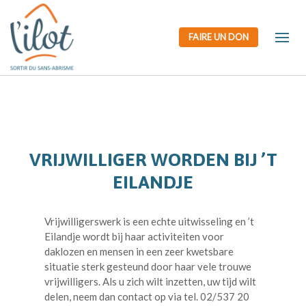
FAIRE UN DON
Doe
Een
Solidaire
Engageren
een
inzamelactie
onderneming
gift
opstarten
VRIJWILLIGER WORDEN BIJ ’T
EILANDJE
Vrijwilligerswerk is een echte uitwisseling en ’t
Eilandje wordt bij haar activiteiten voor
daklozen en mensen in een zeer kwetsbare
situatie sterk gesteund door haar vele trouwe
vrijwilligers. Als u zich wilt inzetten, uw tijd wilt
delen, neem dan contact op via tel. 02/537 20