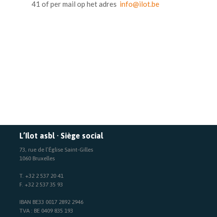
41 of per mail op het adres
info@ilot.be
L’Ilot asbl · Siège social
73, rue de l’Église Saint-Gilles
1060 Bruxelles
T. +32 2 537 20 41
F. +32 2 537 35 93
IBAN BE33 0017 2892 2946
TVA : BE 0409 835 193