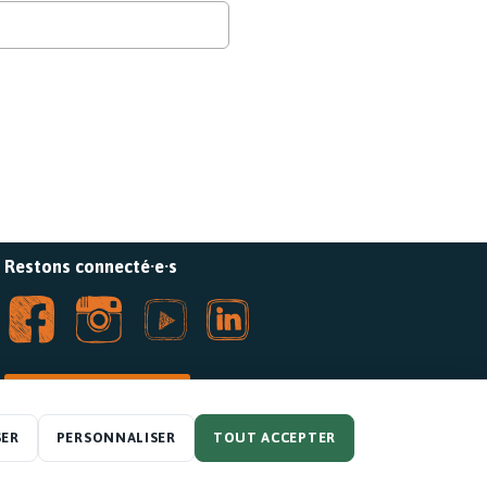
Restons connecté·e·s
FAIRE UN DON
SER
PERSONNALISER
TOUT ACCEPTER
www.ilot.be
•
info@ilot.be
à Archipel