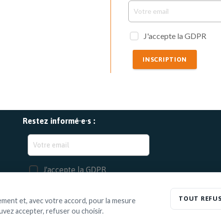
J'accepte la GDPR
INSCRIPTION
Restez informé·e·s :
J'accepte la GDPR
INSCRIPTION
TOUT REFU
ement et, avec votre accord, pour la mesure
vez accepter, refuser ou choisir.
025 –
Politique de confidentialité
|
Disclaimer
– Powered by
Foxconcept
&
P4X
-
Connexion 