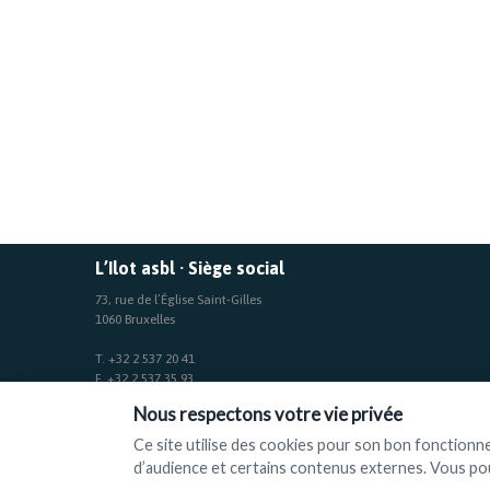
L’Ilot asbl · Siège social
73, rue de l’Église Saint-Gilles
1060 Bruxelles
T. +32 2 537 20 41
F. +32 2 537 35 93
Nous respectons votre vie privée
IBAN BE33 0017 2892 2946
TVA : BE 0409 835 193
Ce site utilise des cookies pour son bon fonctionn
d’audience et certains contenus externes. Vous pou
© L'Ilot 2