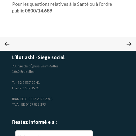
Pour les questions relatives à la Santé ou à l’ordre
public
0800/14.689
L’Ilot asbl · Siège social
73, rue de l’Église Saint-Gilles
1060 Bruxelles
T. +32 2 537 20 41
F. +32 2 537 35 93
IBAN BE33 0017 2892 2946
TVA : BE 0409 835 193
Restez informé·e·s :