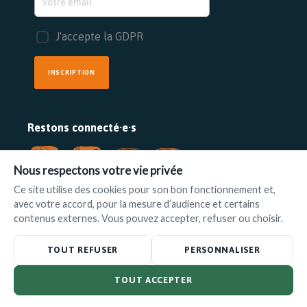
J'accepte la GDPR
INSCRIPTION
Restons connecté·e·s
Nous respectons votre vie privée
Ce site utilise des cookies pour son bon fonctionnement et,
avec votre accord, pour la mesure d’audience et certains
FAIRE UN DON
contenus externes. Vous pouvez accepter, refuser ou choisir.
www.ilot.be
•
info@ilot.be
TOUT REFUSER
PERSONNALISER
TOUT ACCEPTER
© L'Ilot 2025 –
Politique de confidentialité
|
Disclaimer
– Powered by
Foxconcept
&
P4X
-
Connexion à Archipel